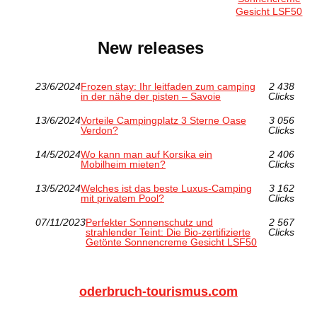
Gesicht LSF50
New releases
23/6/2024
Frozen stay: Ihr leitfaden zum camping
2 438
in der nähe der pisten – Savoie
Clicks
13/6/2024
Vorteile Campingplatz 3 Sterne Oase
3 056
Verdon?
Clicks
14/5/2024
Wo kann man auf Korsika ein
2 406
Mobilheim mieten?
Clicks
13/5/2024
Welches ist das beste Luxus-Camping
3 162
mit privatem Pool?
Clicks
07/11/2023
Perfekter Sonnenschutz und
2 567
strahlender Teint: Die Bio-zertifizierte
Clicks
Getönte Sonnencreme Gesicht LSF50
oderbruch-tourismus.com