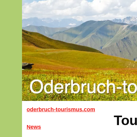
oderbruch-tourismus.com
Tou
News